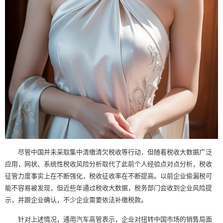
尽管中国并未采取集中清缴清欠税收等行动，但随着税收大数据广泛
应用，网状、系统性税收风险分析取代了此前个人经验点对点分析，税收
征管力度事实上在不断强化，税收征收率在不断提高。以前企业偷漏税可
能不容易被发现，但近些年通过税收大数据，税务部门会收到企业风险提
示，并跟企业确认，不少企业需要依法补缴税款。
针对上述情况，通用汽车高管表示，企业对扭转中国市场的销售局面