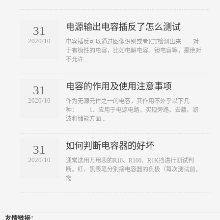
电源输出电容插反了怎么测试
31
2020/10
​电容插反可以通过图像识别或者ICT检测出来 对
于有极性的电容，比如电解电容、钽电容等，是绝对
不允许...
电容的作用及使用注意事项
31
2020/10
​作为无源元件之一的电容，其作用不外乎以下几
种： 1、应用于电源电路，实现旁路、去藕、滤
波和储能方面...
如何判断电容器的好坏
31
2020/10
​通常选用万用表的R10、R100、R1K挡进行测试判
断。红、黑表笔分别接电容器的负极（每次测试前，
需...
友情链接：