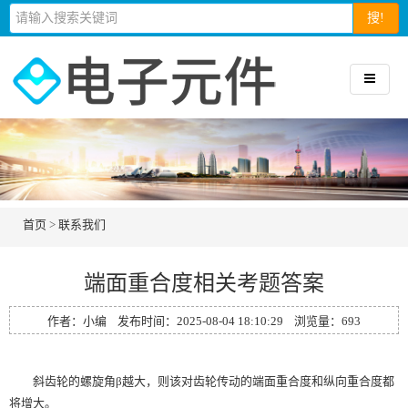
搜!
首页
>
联系我们
端面重合度相关考题答案
作者：小编 发布时间：2025-08-04 18:10:29 浏览量：
693
斜齿轮的螺旋角β越大，则该对齿轮传动的端面重合度和纵向重合度都
将增大。