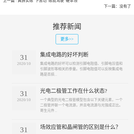
上一篇 : 真拆实练“下苦功”练就驾驶“硬本领”
下一篇：没有了
推荐新闻
更多>>
集成电路的好坏判断
31
2020/10
​集成电路的好坏可以检测引脚电阻值、引脚电压值和
引脚波形等相关的参量。引脚电阻值可以反映集成电
路是否损...
光电二极管工作在什么状态?
31
2020/10
​一个典型的光电二极管模型包含以下关键元素，一个
二极管并联一个电流源，并且电流源与光强成正比。
寄生元件...
场效应管和晶闸管的区别是什么？
31