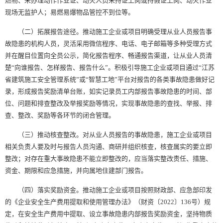
燃物、未办理动作作业证、动火人员未持证上岗或持假证上岗、动火作业
现场无监护人；易燃易爆物品管控不到位等。
（二）拓展报告途径。推动施工企业或项目明确受理从业人员报告事
故隐患的机构人员，灵活采用微信程序、电话、电子邮箱等多种受理方式
并在醒目位置向全员公示，简化报告程序、畅通报告渠道，让从业人员清
楚“向谁报告、怎样报告、报告什么”。积极引导施工企业或项目通过“江苏
省建筑施工安全管理系统”或“智慧工地”平台对报告的各类事故隐患做好记
录，形成报告奖励清单台账，如实记录员工内部报告事故隐患的时间、部
位、问题和排查整改及举报奖励等情况，实现事故隐患的查找、举报、排
查、整改、奖励等各环节的闭合管理。
（三）推动核查整改。对从业人员报告的事故隐患，施工企业或项目
相关负责人要及时与报告人员沟通、商研并组织核查，核查属实的要立即
整改；对存在重大事故隐患不能立即整改的，应当落实整改责任、措施、
资金、期限和应急措施，并向属地住建部门报告。
（四）落实奖励资金。推动施工企业或项目按照财政部、应急部印发
的《企业安全生产费用提取和使用管理办法》（财资〔2022〕136号）规
定，在安全生产费用中提取、设立事故隐患内部报告奖励资金，坚持物质