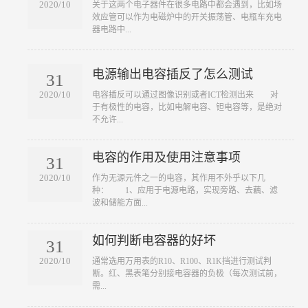
2020/10
​关于这两个电子器件在很多电路中都会遇到，比如场
效应管可以作为电磁炉中的开关振荡管、电瓶车充电
器电路中...
电源输出电容插反了怎么测试
31
2020/10
​电容插反可以通过图像识别或者ICT检测出来 对
于有极性的电容，比如电解电容、钽电容等，是绝对
不允许...
电容的作用及使用注意事项
31
2020/10
​作为无源元件之一的电容，其作用不外乎以下几
种： 1、应用于电源电路，实现旁路、去藕、滤
波和储能方面...
如何判断电容器的好坏
31
2020/10
​通常选用万用表的R10、R100、R1K挡进行测试判
断。红、黑表笔分别接电容器的负极（每次测试前，
需...