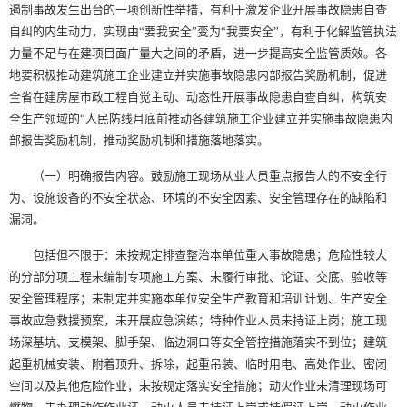
遏制事故发生出台的一项创新性举措，有利于激发企业开展事故隐患自查
自纠的内生动力，实现由“要我安全”变为“我要安全”，有利于化解监管执法
力量不足与在建项目面广量大之间的矛盾，进一步提高安全监管质效。各
地要积极推动建筑施工企业建立并实施事故隐患内部报告奖励机制，促进
全省在建房屋市政工程自觉主动、动态性开展事故隐患自查自纠，构筑安
全生产领域的“人民防线月底前推动各建筑施工企业建立并实施事故隐患内
部报告奖励机制，推动奖励机制和措施落地落实。
（一）明确报告内容。鼓励施工现场从业人员重点报告人的不安全行
为、设施设备的不安全状态、环境的不安全因素、安全管理存在的缺陷和
漏洞。
包括但不限于：未按规定排查整治本单位重大事故隐患；危险性较大
的分部分项工程未编制专项施工方案、未履行审批、论证、交底、验收等
安全管理程序；未制定并实施本单位安全生产教育和培训计划、生产安全
事故应急救援预案，未开展应急演练；特种作业人员未持证上岗；施工现
场深基坑、支模架、脚手架、临边洞口等安全管控措施落实不到位；建筑
起重机械安装、附着顶升、拆除，起重吊装、临时用电、高处作业、密闭
空间以及其他危险作业，未按规定落实安全措施；动火作业未清理现场可