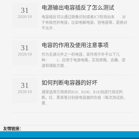
电源输出电容插反了怎么测试
31
2020/10
​电容插反可以通过图像识别或者ICT检测出来 对
于有极性的电容，比如电解电容、钽电容等，是绝对
不允许...
电容的作用及使用注意事项
31
2020/10
​作为无源元件之一的电容，其作用不外乎以下几
种： 1、应用于电源电路，实现旁路、去藕、滤
波和储能方面...
如何判断电容器的好坏
31
2020/10
​通常选用万用表的R10、R100、R1K挡进行测试判
断。红、黑表笔分别接电容器的负极（每次测试前，
需...
友情链接：