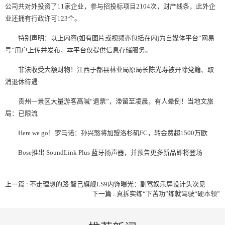
公司共对外投资了11家企业，参与招投标项目2104次，财产线条，此外企
业还拥有行政许可123个。
特别声明：以上内容(如有图片或视频亦包括在内)为自媒体平台“网易
号”用户上传并发布，本平台仅提供信息存储服务。
非法收受大额财物！江西于都县林业局原局长陈光寿被开除党籍、取
消退休待遇
贵州一景区大量游客高喊“退票”，滞留至凌晨，有人晕倒！当地文旅
局：已限流
Here we go！罗马诺：孙兴慜将加盟洛杉矶FC，转会费超1500万欧
Bose推出 SoundLink Plus 蓝牙扬声器，并预告更多新品即将登场
上一篇 : 不走理想的路 智己旗舰LS9内饰曝光：副驾娱乐屏设计头次见
下一篇 : 真拆实练“下苦功”练就驾驶“硬本领”