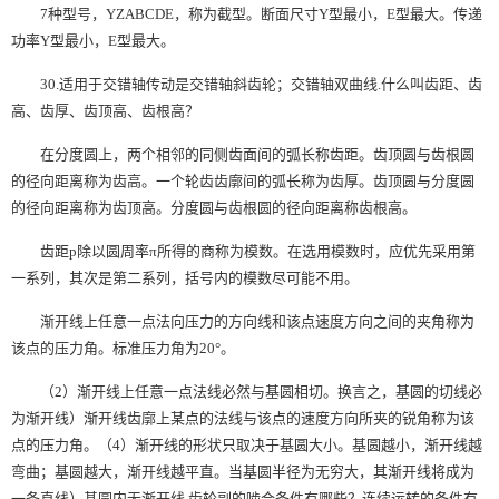
7种型号，YZABCDE，称为截型。断面尺寸Y型最小，E型最大。传递
功率Y型最小，E型最大。
30.适用于交错轴传动是交错轴斜齿轮；交错轴双曲线.什么叫齿距、齿
高、齿厚、齿顶高、齿根高？
在分度圆上，两个相邻的同侧齿面间的弧长称齿距。齿顶圆与齿根圆
的径向距离称为齿高。一个轮齿齿廓间的弧长称为齿厚。齿顶圆与分度圆
的径向距离称为齿顶高。分度圆与齿根圆的径向距离称齿根高。
齿距p除以圆周率π所得的商称为模数。在选用模数时，应优先采用第
一系列，其次是第二系列，括号内的模数尽可能不用。
渐开线上任意一点法向压力的方向线和该点速度方向之间的夹角称为
该点的压力角。标准压力角为20°。
（2）渐开线上任意一点法线必然与基圆相切。换言之，基圆的切线必
为渐开线）渐开线齿廓上某点的法线与该点的速度方向所夹的锐角称为该
点的压力角。（4）渐开线的形状只取决于基圆大小。基圆越小，渐开线越
弯曲；基圆越大，渐开线越平直。当基圆半径为无穷大，其渐开线将成为
一条直线）基圆内无渐开线.齿轮副的啮合条件有哪些？连续运转的条件有