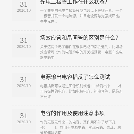
光电二极管工作在什么状态?
31
2020/10
​一个典型的光电二极管模型包含以下关键元素，一个
二极管并联一个电流源，并且电流源与光强成正比。
寄生元件...
场效应管和晶闸管的区别是什么？
31
2020/10
​关于这两个电子器件在很多电路中都会遇到，比如场
效应管可以作为电磁炉中的开关振荡管、电瓶车充电
器电路中...
电源输出电容插反了怎么测试
31
2020/10
​电容插反可以通过图像识别或者ICT检测出来 对
于有极性的电容，比如电解电容、钽电容等，是绝对
不允许...
电容的作用及使用注意事项
31
2020/10
​作为无源元件之一的电容，其作用不外乎以下几
种： 1、应用于电源电路，实现旁路、去藕、滤
波和储能方面...