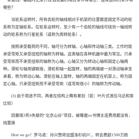
哪些？
当轮系运转时，所有齿轮的轴线相对于机架的位置都是固定不动的轮
系称为定轴轮系。在轮系运转时，至少有一个齿轮的轴线可绕另一轴线转
动的轮系称为行星轮系（或称为周转轮系）。
按照承受载荷的不同，轴可分为转轴、心轴和传动轴三类。工作时既
承受弯矩又承受扭短的轴称为转轴。这类轴在各种机器中最为常见。只承
受弯矩而不承受扭矩的轴称为心轴。心轴又分为转动心轴和固定心轴两
种。滑轮与轴用键联接，滑轮和轴一起旋转，轴的两端被一对滑动轴承支
承着，称为转动心轴。滑轮在轴上旋转，轴的两端固定在机架上，称为固
定心轴。只承受扭矩而不承受弯矩（或弯矩很小）的轴称为传动轴。
(3) 由于用途不同，两者在结构上略有差别（如：叶片式液压马达和泵
比较）
因暴雨3死4失联的“北京山谷”项目，被曝邀xx书博主连费用都没有，
纯置换
Here we go！罗马诺：孙兴慜将加盟洛杉矶FC，转会费超1500万欧