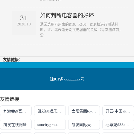
如何判断电容器的好坏
31
2020/10
​通常选用万用表的R10、R100、R1K挡进行测试判
断。红、黑表笔分别接电容器的负极（每次测试前，
需...
友情链接：
琼ICP备xxxxxxxx号
友情链接
九游会j9官网入口登录
凯发k8娱乐游戏大厅
太阳集团tcy8722贵宾会
开云(中国)Kaiyun·官方网站
凯发在线网址
suncitygroup太阳集团官方网站
凯发国际天生赢家
ag尊龙d88ag旗舰厅网站