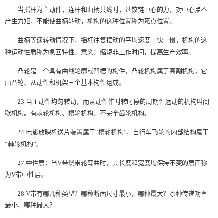
当摇杆为主动件，连杆和曲柄共线时，过铰链中心的力，对中心点不
产生力矩，不能使曲柄转动，机构的这种位置称为死点位置。
曲柄等速转动情况下，摇杆往复摆动的平均速度一快一慢，机构的这
种运动性质称为急回特性。意义：缩短非工作时间，提高生产效率。
凸轮是一个具有曲线轮廓或凹槽的构件，凸轮机构属于高副机构，它
由凸轮、从动件和机架三个基本构件组成。
23.当主动件均匀转动，而从动件作时转时停的周期性运动的机构叫间
歇机构。有棘轮机构、槽轮机构、不完全齿轮机构。
24.电影放映机送片装置属于“槽轮机构”，自行车飞轮的内部结构属于
“棘轮机构”。
27.中性层：当V带绕带轮弯曲时，其长度和宽度均保持不变的层面称
为V带中性层。
28.V带有哪几种类型？哪种断面尺寸最小，哪种最大？哪种传递功率
最小，哪种最大？