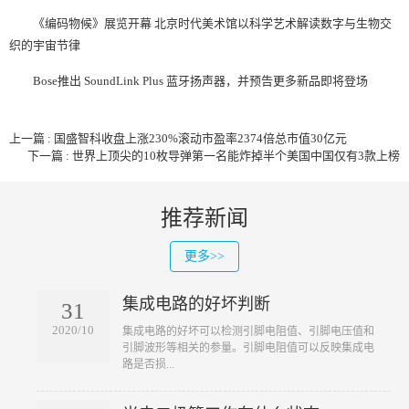
《编码物候》展览开幕 北京时代美术馆以科学艺术解读数字与生物交
织的宇宙节律
Bose推出 SoundLink Plus 蓝牙扬声器，并预告更多新品即将登场
上一篇 : 国盛智科收盘上涨230%滚动市盈率2374倍总市值30亿元
下一篇 : 世界上顶尖的10枚导弹第一名能炸掉半个美国中国仅有3款上榜
推荐新闻
更多>>
集成电路的好坏判断
31
2020/10
​集成电路的好坏可以检测引脚电阻值、引脚电压值和
引脚波形等相关的参量。引脚电阻值可以反映集成电
路是否损...