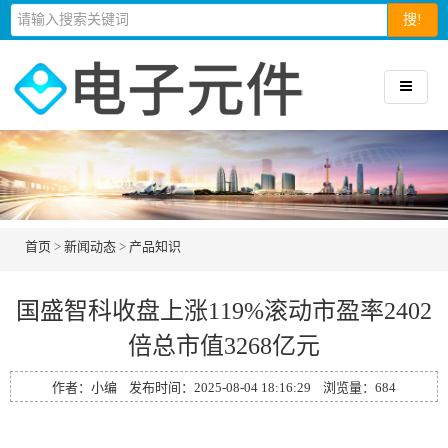
搜!
首页
>
新闻动态
>
产品知识
国盛智科收盘上涨119%滚动市盈率2402
倍总市值3268亿元
作者：小编 发布时间：2025-08-04 18:16:29 浏览量：
684