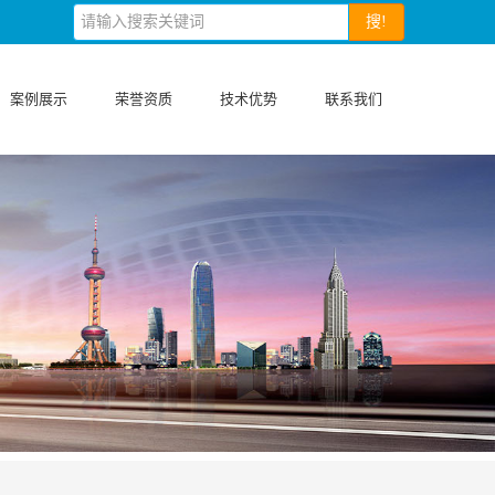
搜!
案例展示
荣誉资质
技术优势
联系我们