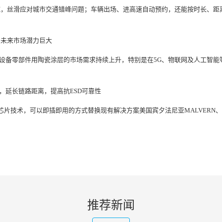
，丝滑应对城市交通错峰问题；车辆出场、进高速自动预约，还能按时长、距
未来市场潜力巨大
备零部件用陶瓷涂层的市场需求持续上升，特别是在5G、物联网及人工智能
模块，延长链路距离，提高抗ESD可靠性
技术，可以即插即用的方式替换现有解决方案美国宾夕法尼亚MALVERN、中国上
推荐新闻