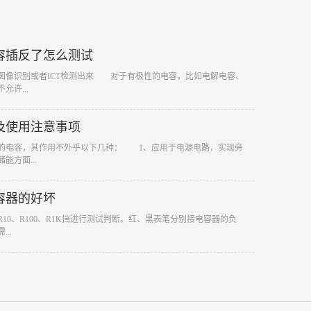
容插反了怎么测试
过图像识别或者ICT检测出来 对于有极性的电容，比如电解电容、
允许...
及使用注意事项
一的电容，其作用不外乎以下几种： 1、应用于电源电路，实现旁
能方面...
容器的好坏
R10、R100、R1K挡进行测试判断。红、黑表笔分别接电容器的负
..