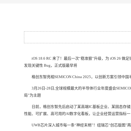
iOS 18.6 RC 来了！最后一次“稳准狠”升级，为 iOS 26 做足
发现关键性 Bug，正式版最早将
格创东智亮相SEMICON China 2025，以创新方案引领
3月26日-28日,全球规模最大的半导体行业年度盛会SEMICON
局”为主题
日前，格创东智先后启动了某高端IC基板企业、某固态存储
性能、可扩展、高可用的AI数字化看板，让企业经营运营指标
UWB芯片深入城市每一条“神经末梢”！纽瑞芯“创芯版图”