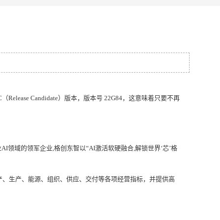
Release Candidate）版本，版本号 22G84，这意味着只要不再
AI领域的领军企业,格创东智以“AI激活软硬融合,解锁世界‘芯’格
产、生产、能源、组织、供应、交付等各项经营指标，并提供高