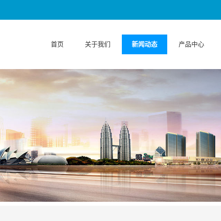
首页
关于我们
新闻动态
产品中心