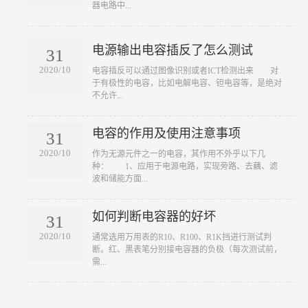
器电路中...
电源输出电容插反了怎么测试
31
2020/10
​电容插反可以通过图像识别或者ICT检测出来 对
于有极性的电容，比如电解电容、钽电容等，是绝对
不允许...
电容的作用及使用注意事项
31
2020/10
​作为无源元件之一的电容，其作用不外乎以下几
种： 1、应用于电源电路，实现旁路、去藕、滤
波和储能方面...
如何判断电容器的好坏
31
2020/10
​通常选用万用表的R10、R100、R1K挡进行测试判
断。红、黑表笔分别接电容器的负极（每次测试前，
需...