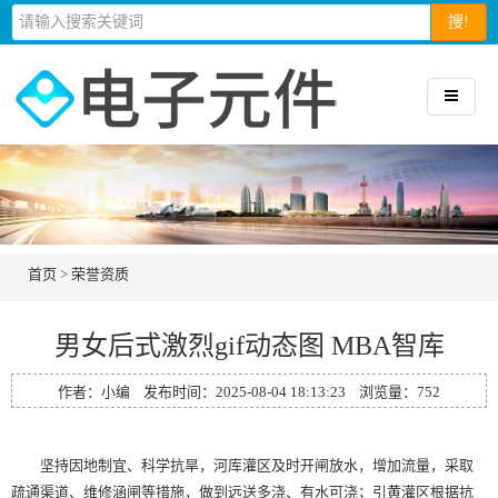
搜!
首页
>
荣誉资质
男女后式激烈gif动态图 MBA智库
作者：小编 发布时间：2025-08-04 18:13:23 浏览量：
752
坚持因地制宜、科学抗旱，河库灌区及时开闸放水，增加流量，采取
疏通渠道、维修涵闸等措施，做到远送多浇、有水可浇；引黄灌区根据抗