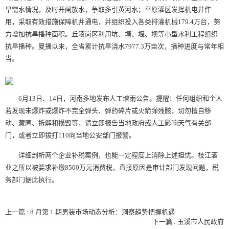
旱需水情况，及时开闸放水，争取多引黄河水；平原灌区发挥机电井作
用，采取有效措施保障机井通电，并组织投入各类排灌机械179.4万台，努
力增加抗旱播种面积。丘陵岗区利用坑、塘、堰、坝等小型水利工程组织
抗旱播种。夏播以来，全省累计抗旱浇水7977.3万亩次，播种进度与常年相
当。
6月13日、14日，河南多地发布人工增雨公告。提醒：任何组织和个人
若发现未爆炸或爆炸不完全弹头、弹药碎片或火箭弹残骸，切勿擅自移
动、藏匿、拆解和损毁等，请立即报告当地政府或人工影响天气有关部
门，或者立即拨打110向当地公安部门报警。
详细剖析两个企业补税案例，也能一定程度上消除上述担忧。枝江酒
业之所以被要求补缴8500万元消费税，直接原因是审计部门发现问题，税
务部门据此执行。
上一篇 : 8 月第 1 期男装市场动态分析：洞察趋势把握机遇
下一篇 : 玉溪市人民政府