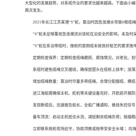
大型化的发展趋势，对系缆作业的要求也越来越高。下面由小编
再次发生。
2021年长江江苏某港“S”轮，靠泊时因急涨潮水导致6根缆
“S”轮未足够重视急涨潮流对该轮在泊安全的影响，未及时
“S”轮在系泊带缆时，挽桩的首倒缆未按良好船艺的要求挽
定期检查保养：定期检查缆绳磨损、腐蚀情况，对老化、划
系缆时避免缆绳交叉缠绕，确保琵琶头在缆桩上挂牢；涨落潮
增加缆绳数量：靠泊时尽量多带缆绳，合理分配艏缆、横缆、
进江海船需确保主机、舵机等关键设备完好，开航前开展防失
发现断缆后，迅速报告船长，全船广播通知，悬挂失控信号（
备车顶流：启动主机抵住水流，减轻剩余缆绳负荷；抛锚稳船
立即联系拖轮现场驻守，协助顶推或拖带至安全水域 ；向海