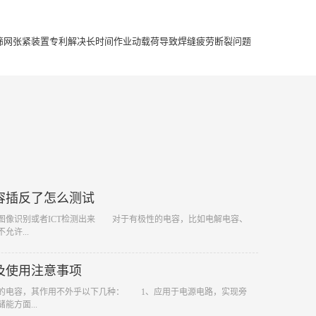
得筛网张紧装置专利解决长时间作业动载荷导致焊缝疲劳断裂问题
容插反了怎么测试
过图像识别或者ICT检测出来 对于有极性的电容，比如电解电容、
允许...
及使用注意事项
一的电容，其作用不外乎以下几种： 1、应用于电源电路，实现旁
能方面...