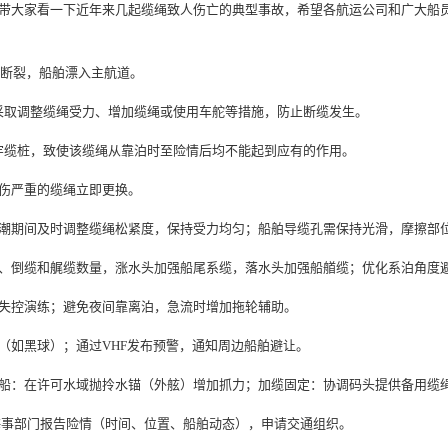
带大家看一下近年来几起缆绳致人伤亡的典型事故，希望各航运公司和广大船
绳断裂，船舶漂入主航道。
采取调整缆绳受力、增加缆绳或使用车舵等措施，防止断缆发生。
牢缆桩，致使该缆绳从靠泊时至险情后均不能起到应有的作用。
伤严重的缆绳立即更换。
期间及时调整缆绳松紧度，保持受力均匀；船舶导缆孔需保持光滑，摩擦部
倒缆和艉缆数量，涨水头加强船尾系缆，落水头加强船艏缆；优化系泊角度避
控演练；避免夜间靠离泊，急流时增加拖轮辅助。
如黑球）；通过VHF发布预警，通知周边船舶避让。
：在许可水域抛拎水锚（外舷）增加抓力；加缆固定：协调码头提供备用缆
事部门报告险情（时间、位置、船舶动态），申请交通组织。