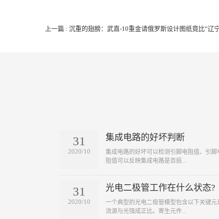
上一篇 : 沉重的翅膀：武直-10重金请俄罗斯设计图纸竟比“辽
集成电路的好坏判断
31
2020/10
​集成电路的好坏可以检测引脚电阻值、引
阻值可以反映集成电路是否损...
光电二极管工作在什么状态?
31
2020/10
​一个典型的光电二极管模型包含以下关键
流源与光强成正比。寄生元件...