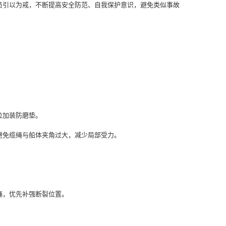
员引以为戒，不断提高安全防范、自我保护意识，避免类似事故
位加装防磨垫。
免缆绳与船体夹角过大，减少局部受力。
绳，优先补强断裂位置。