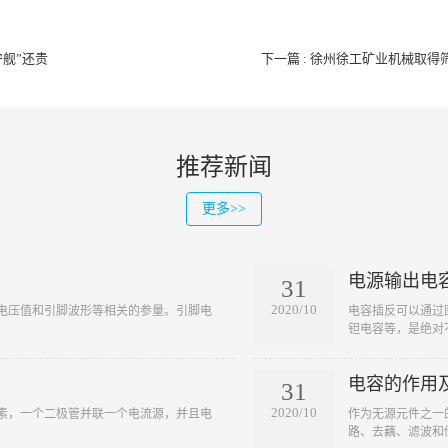
宁舰”还贵
下一篇 : 徐州徐工矿业机械取
推荐新闻
更多>>
电源输出电
31
2020/10
脚电压值和引脚波形等相关的参量。引脚电
​电容插反可以通
钽电容等，是绝对不
电容的作用
31
2020/10
元素，一个二极管并联一个电流源，并且电
​作为无源元件之
路、去藕、滤波和储